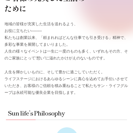
ために
地域の皆様が充実した生活を送れるよう、
お役に立ちたい
―――
私たちは創業以来、「頼まれればどんな仕事でも引き受ける」精神で、
多彩な事業を展開してまいりました。
⼈⽣の様々なイベントは⼀⽣に⼀度のものも多く、
いずれもその方、そ
のご家族にとって”想い”に溢れた
かけがえのないものです。
人生を輝かしいものに、そして豊かに過ごしていただく。
ライフステージにおけるあらゆるシーンに真心を込めて
お⼿伝いさせて
いただき、お客様のご信頼を積み重ねることで
私たちサン・ライフグル
ープは永続可能な優良企業を目指します。
Sun life’s Philosophy