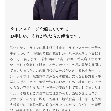
ライフステージ全般にかかわる
お手伝い、それが私たちの使命です。
私たちサン・ライフの基本経営理念は、ライフステージ全般の
事柄について、地域の皆様が充実した生活を送れるよう貢献す
ることにあります。昭和8年に仏具・葬祭・造花店〔サカエ
ヤ〕として創業して以来、90年にわたって各種の事業を展開し
てまいりました。この間時代のニーズが大きく変化する中、サ
ン・ライフは、冠婚葬祭のみならず福祉、文化など各方面へ事
業を広げることで、地域の皆様のお役にたち、社会になくては
ならない存在となることを第一の使命として努力してまいりま
した。今後ともこの基本経営理念のもと、当社を支えるステー
クホルダーの皆様、即ち、お客様・地域社会・株主様・お取引
先様並びに従業員の間の良きバランスをたもちながら、永続可
能な優良企業を目指して進んでまいります。