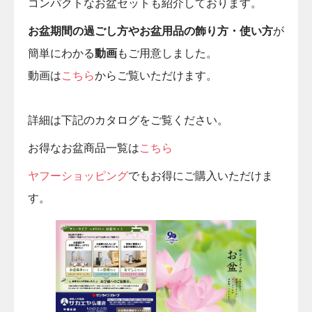
コンパクトなお盆セットも紹介しております。
お盆期間の過ごし方やお盆用品の飾り方・使い方
が
簡単にわかる
動画
もご用意しました。
動画は
こちら
からご覧いただけます。
詳細は下記のカタログをご覧ください。
お得なお盆商品一覧は
こちら
ヤフーショッピング
でもお得にご購入いただけま
す。